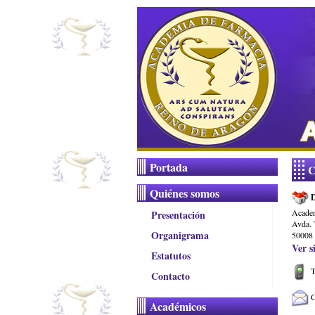
Portada
C
Quiénes somos
Academ
Presentación
Avda. 
Organigrama
50008 
Ver s
Estatutos
T
Contacto
C
Académicos