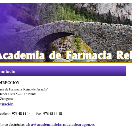
ontacto
DIRECCIÓN:
ia de Farmacia 'Reino de Aragón'
Tenor Fleta 57-C 1º Planta
Zaragoza
ituación
eléfono:
976 48 14 14
Fax:
976 48 14 18
afra@academiadefarmaciadearagon.es
orreo electrónico: